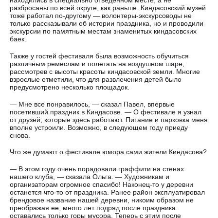
находились в специально отведенном месте, а не
разбросаны по всей округе, как раньше. Киндасовский музей
тоже работал по-другому — волонтеры-экскурсоводы не
только рассказывали об истории праздника, но и проводили
экскурсии по памятным местам знаменитых киндасовских
баек.
Также у гостей фестиваля была возможность обучиться
различным ремеслам и полетать на воздушном шаре,
рассмотрев с высоты красоты киндасовской земли. Многие
взрослые отметили, что для развлечения детей было
предусмотрено несколько площадок.
— Мне все понравилось, — сказал Павел, впервые
посетивший праздник в Киндасове. — О фестивале я узнал
от друзей, которые здесь работают. Питание и парковка меня
вполне устроили. Возможно, в следующем году приеду
снова.
Что же думают о фестивале юмора сами жители Киндасова?
— В этом году очень порадовали граффити на стенах
нашего клуба, — сказала Ольга. — Художникам и
организаторам огромное спасибо! Наконец-то у деревни
останется что-то от праздника. Ранее район эксплуатировал
брендовое название нашей деревни, никоим образом не
преображая ее, много лет подряд после праздника
оставались только горы мусора. Теперь с этим после