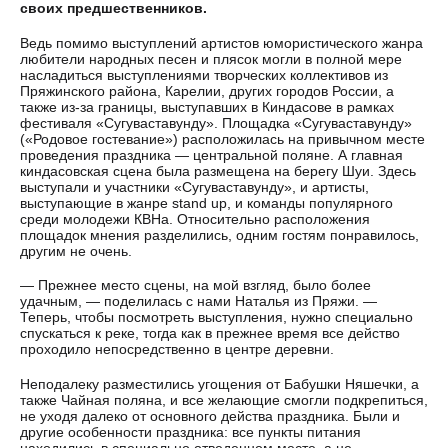
своих предшественников.
Ведь помимо выступлений артистов юмористического жанра
любители народных песен и плясок могли в полной мере
насладиться выступлениями творческих коллективов из
Пряжинского района, Карелии, других городов России, а
также из-за границы, выступавших в Киндасове в рамках
фестиваля «Сугуваставунду». Площадка «Сугуваставунду»
(«Родовое гостевание») расположилась на привычном месте
проведения праздника — центральной поляне. А главная
киндасовская сцена была размещена на берегу Шуи. Здесь
выступали и участники «Сугуваставунду», и артисты,
выступающие в жанре stand up, и команды популярного
среди молодежи КВНа. Относительно расположения
площадок мнения разделились, одним гостям понравилось,
другим не очень.
— Прежнее место сцены, на мой взгляд, было более
удачным, — поделилась с нами Наталья из Пряжи. —
Теперь, чтобы посмотреть выступления, нужно специально
спускаться к реке, тогда как в прежнее время все действо
проходило непосредственно в центре деревни.
Неподалеку разместились угощения от Бабушки Няшечки, а
также Чайная поляна, и все желающие смогли подкрепиться,
не уходя далеко от основного действа праздника. Были и
другие особенности праздника: все пункты питания