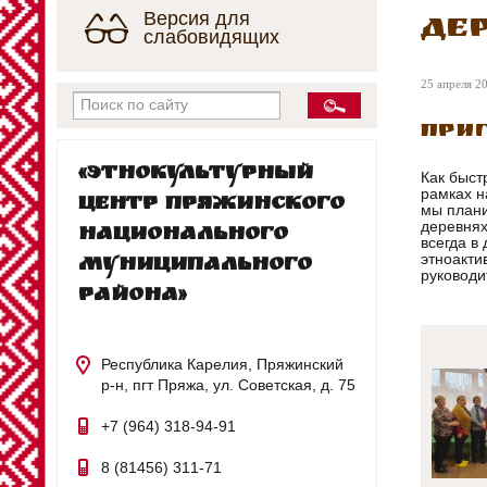
Версия для
Де
слабовидящих
25 апреля 20
При
«Этнокультурный
Как быст
рамках н
центр Пряжинского
мы плани
деревнях
национального
всегда в
этноакти
муниципального
руководи
района»
Республика Карелия, Пряжинский
р-н, пгт Пряжа, ул. Советская, д. 75
+7 (964) 318-94-91
8 (81456) 311-71