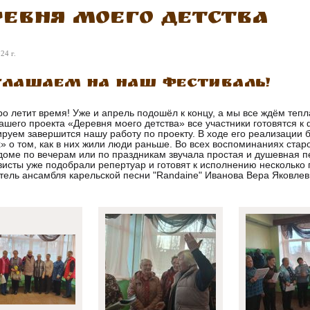
ревня моего детства
24 г.
глашаем на наш фестиваль!
ро летит время! Уже и апрель подошёл к концу, а мы все ждём тепл
ашего проекта «Деревня моего детства» все участники готовятся 
руем завершится нашу работу по проекту. В ходе его реализации 
» о том, как в них жили люди раньше. Во всех воспоминаниях стар
 доме по вечерам или по праздникам звучала простая и душевная 
висты уже подобрали репертуар и готовят к исполнению несколько 
тель ансамбля карельской песни "Randaine" Иванова Вера Яковле