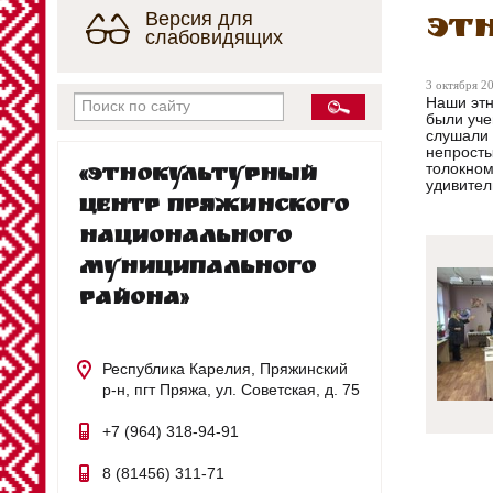
Версия для
Эт
слабовидящих
3 октября 20
Наши этн
были уче
слушали 
непросты
толокном
«Этнокультурный
удивител
центр Пряжинского
национального
муниципального
района»
Республика Карелия, Пряжинский
р-н, пгт Пряжа, ул. Советская, д. 75
+7 (964) 318-94-91
8 (81456) 311-71